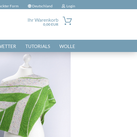
uckter Form
Deutschland
Login
Ihr Warenkorb
0,00 EUR
-Mail
WETTER
TUTORIALS
WOLLE
Passwort
nto erstellen
sswort vergessen?