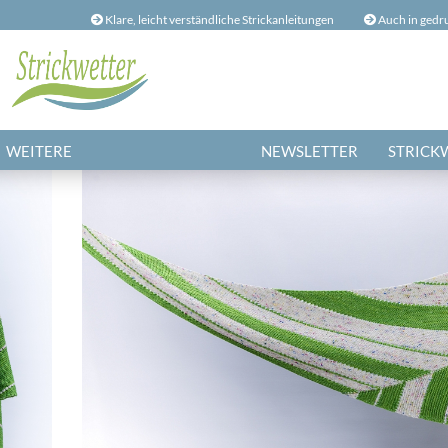
Klare, leicht verständliche Strickanleitungen
Auch in gedr
...
Lieferland
E
WEITERE
NEWSLETTER
STRICK
Ko
Pa