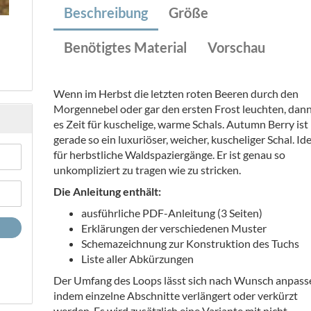
Beschreibung
Größe
Benötigtes Material
Vorschau
Wenn im Herbst die letzten roten Beeren durch den
Morgennebel oder gar den ersten Frost leuchten, dann
es Zeit für kuschelige, warme Schals. Autumn Berry ist
gerade so ein luxuriöser, weicher, kuscheliger Schal. Id
für herbstliche Waldspaziergänge. Er ist genau so
unkompliziert zu tragen wie zu stricken.
Die Anleitung enthält:
ausführliche PDF-Anleitung (3 Seiten)
Erklärungen der verschiedenen Muster
Schemazeichnung zur Konstruktion des Tuchs
Liste aller Abkürzungen
Der Umfang des Loops lässt sich nach Wunsch anpass
indem einzelne Abschnitte verlängert oder verkürzt
werden. Es wird zusätzlich eine Variante mit nicht