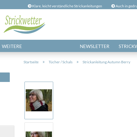
Klare, leicht verständliche Strickanleitungen
Auch in gedr
...
Lieferland
E
WEITERE
NEWSLETTER
STRICK
»
»
Startseite
Tücher / Schals
Strickanleitung Autumn Berry
Ko
Pa