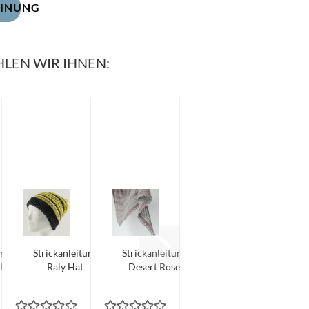
EINUNG
LEN WIR IHNEN:
ng
Strickanleitung
Strickanleitung
l
Raly Hat
Desert Rose