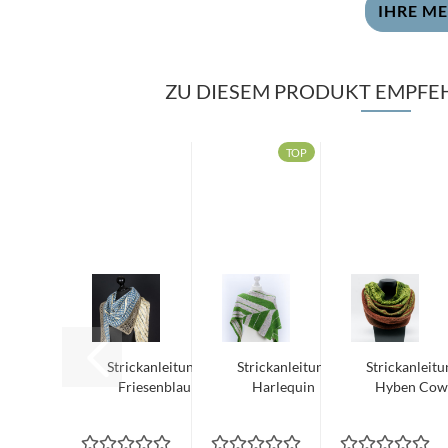
IHRE M
ZU DIESEM PRODUKT EMPFEH
TOP
Strickanleitung
Strickanleitung
Strickanleitu
Friesenblau
Harlequin
Hyben Cow