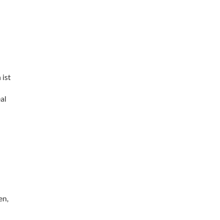
 ist
eal
en,