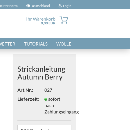
uckter Form
Deutschland
Login
Ihr Warenkorb
0,00 EUR
-Mail
WETTER
TUTORIALS
WOLLE
Passwort
Strickanleitung
Autumn Berry
nto erstellen
Art.Nr.:
027
sswort vergessen?
Lieferzeit:
sofort
nach
Zahlungseingang