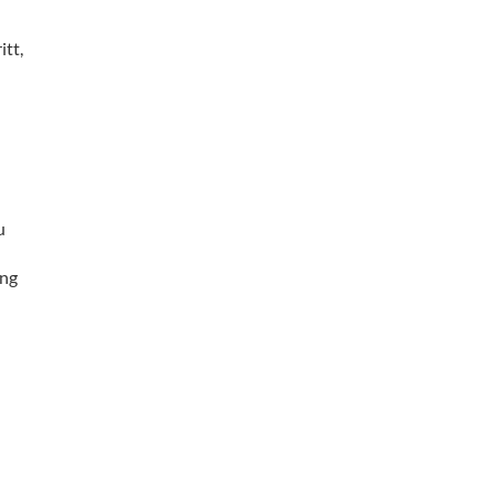
itt,
u
ung